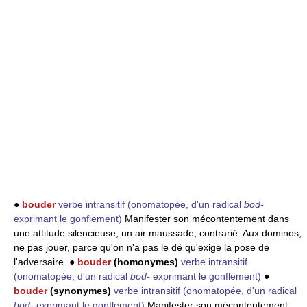
●
bouder
verbe intransitif
(onomatopée, d'un radical
bod-
exprimant le gonflement)
Manifester son mécontentement dans
une attitude silencieuse, un air maussade, contrarié. Aux dominos,
ne pas jouer, parce qu'on n'a pas le dé qu'exige la pose de
l'adversaire. ●
bouder
(homonymes)
verbe intransitif
(onomatopée, d'un radical
bod-
exprimant le gonflement)
●
bouder
(synonymes)
verbe intransitif
(onomatopée, d'un radical
bod-
exprimant le gonflement)
Manifester son mécontentement