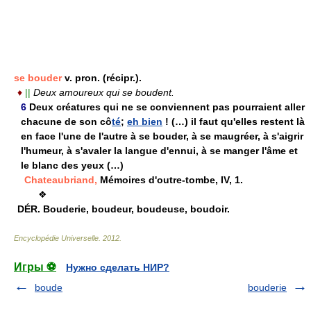
se bouder
v. pron. (récipr.).
♦
||
Deux amoureux qui se boudent.
6
Deux créatures qui ne se conviennent pas pourraient aller
chacune de son cô
té
;
eh bien
! (…) il faut qu'elles restent là
en face l'une de l'autre à se bouder, à se maugréer, à s'aigrir
l'humeur, à s'avaler la langue d'ennui, à se manger l'âme et
le blanc des yeux (…)
Chateaubriand,
Mémoires d'outre-tombe, IV, 1.
❖
DÉR.
Bouderie, boudeur, boudeuse, boudoir.
Encyclopédie Universelle
.
2012
.
Игры ⚽
Нужно сделать НИР?
boude
bouderie