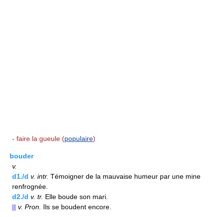
- faire la gueule (
populaire
)
bouder
v.
d1./d
v.
intr.
Témoigner de la mauvaise humeur par une mine
renfrognée.
d2./d
v.
tr.
Elle boude son mari.
||
v.
Pron.
Ils se boudent encore.