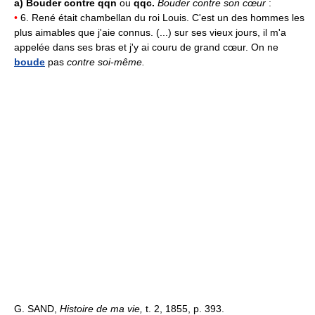
a)
Bouder contre qqn
ou
qqc.
Bouder contre son cœur
:
•
6. René était chambellan du roi Louis. C'est un des hommes les
plus aimables que j'aie connus. (...) sur ses vieux jours, il m'a
appelée dans ses bras et j'y ai couru de grand cœur. On ne
boude
pas
contre soi-même.
G. SAND,
Histoire de ma vie,
t. 2, 1855, p. 393.