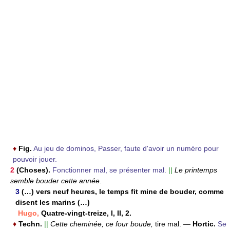
♦
Fig.
Au jeu de dominos, Passer, faute d'avoir un numéro pour
pouvoir jouer.
2
(Choses).
Fonctionner mal, se présenter mal.
||
Le printemps
semble bouder cette année.
3
(…) vers neuf heures, le temps fit mine de bouder, comme
disent les marins (…)
Hugo,
Quatre-vingt-treize, I, II, 2.
♦
Techn.
||
Cette cheminée, ce four boude,
tire mal.
—
Hortic.
Se