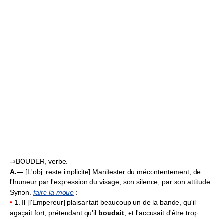
⇒BOUDER, verbe.
A.—
[L'obj. reste implicite] Manifester du mécontentement, de
l'humeur par l'expression du visage, son silence, par son attitude.
Synon.
faire la moue
:
•
1. Il [l'Empereur] plaisantait beaucoup un de la bande, qu'il
agaçait fort, prétendant qu'il
boudait
, et l'accusait d'être trop