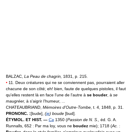
BALZAC,
La Peau de chagrin,
1831, p. 215.
•
11. Deux créatures qui ne se conviennent pas, pourraient aller
chacune de son côté; eh! bien, faute de quelques pistoles, il faut
qu'elles restent là en face l'une de l'autre à
se bouder
, à
se
maugréer,
à s'aigrir l'humeur, ...
CHATEAUBRIAND,
Mémoires d'Outre-Tombe,
t. 4, 1848, p. 31.
PRONONC. :
[bude],
(
je
) boude
[bud].
ÉTYMOL. ET HIST. —
Ca
1350 (
Passion de N. S.,
éd. G. A.
Runnalls, 652 : Par ma loy, vous ne
boudez
mie); 1718 (
Ac.
:
Bouder
, dans le style familier, s'employe quelquefois avec un