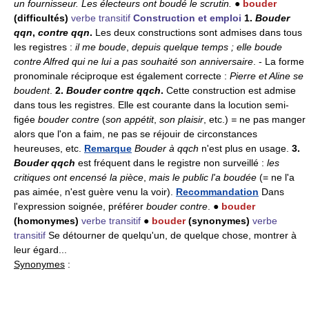
un fournisseur.
Les électeurs ont boudé le scrutin.
●
bouder
(difficultés)
verbe transitif
Construction et emploi
1.
Bouder
qqn
,
contre qqn
.
Les deux constructions sont admises dans tous
les registres :
il me boude
,
depuis quelque temps ; elle boude
contre Alfred qui ne lui a pas souhaité son anniversaire
. - La forme
pronominale réciproque est également correcte :
Pierre et Aline se
boudent
.
2.
Bouder contre qqch
.
Cette construction est admise
dans tous les registres. Elle est courante dans la locution semi-
figée
bouder contre
(
son appétit
,
son plaisir
, etc.)
=
ne pas manger
alors que l'on a faim, ne pas se réjouir de circonstances
heureuses, etc.
Remarque
Bouder à qqch
n'est plus en usage.
3.
Bouder qqch
est fréquent dans le registre non surveillé :
les
critiques ont encensé la pièce
,
mais le public l'a boudée
(= ne l'a
pas aimée, n'est guère venu la voir).
Recommandation
Dans
l'expression soignée, préférer
bouder contre
. ●
bouder
(homonymes)
verbe transitif
●
bouder
(synonymes)
verbe
transitif
Se détourner de quelqu'un, de quelque chose, montrer à
leur égard...
Synonymes
: