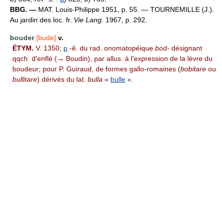
BBG. —
MAT. Louis-Philippe 1951, p. 55. — TOURNEMILLE (J.).
Au jardin des loc. fr.
Vie Lang.
1967, p. 292.
bouder
[bude]
v.
ÉTYM.
V. 1350;
p
.-ê. du rad. onomatopéique
bod-
désignant
qqch. d'enflé (→ Boudin), par allus. à l'expression de la lèvre du
boudeur; pour P. Guiraud, de formes gallo-romaines (
bobitare
ou
bullitare
) dérivés du lat.
bulla
«
bulle
».