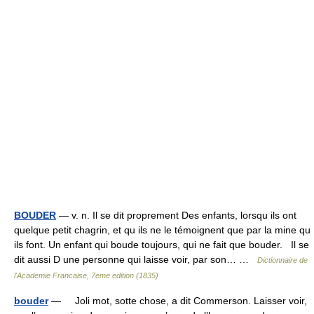
BOUDER
— v. n. Il se dit proprement Des enfants, lorsqu ils ont
quelque petit chagrin, et qu ils ne le témoignent que par la mine qu
ils font. Un enfant qui boude toujours, qui ne fait que bouder. Il se
dit aussi D une personne qui laisse voir, par son… …
Dictionnaire de
l'Academie Francaise, 7eme edition (1835)
bouder
— Joli mot, sotte chose, a dit Commerson. Laisser voir,