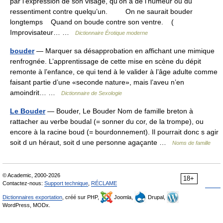
par l’expression de son visage, qu’on a de l’humeur ou du
ressentiment contre quelqu’un. On ne saurait bouder
longtemps Quand on boude contre son ventre. (
Improvisateur… …
Dictionnaire Érotique moderne
bouder
— Marquer sa désapprobation en affichant une mimique
renfrognée. L’apprentissage de cette mise en scène du dépit
remonte à l’enfance, ce qui tend à le valider à l’âge adulte comme
faisant partie d’une «seconde nature», mais l’aveu n’en
amoindrit… …
Dictionnaire de Sexologie
Le Bouder
— Bouder, Le Bouder Nom de famille breton à
rattacher au verbe boudal (= sonner du cor, de la trompe), ou
encore à la racine boud (= bourdonnement). Il pourrait donc s agir
soit d un héraut, soit d une personne agaçante …
Noms de famille
© Academic, 2000-2026
18+
Contactez-nous:
Support technique
,
RÉCLAME
Dictionnaires exportation
, créé sur PHP,
Joomla,
Drupal,
WordPress, MODx.