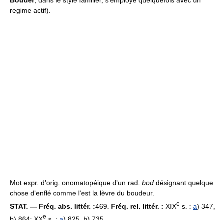
regime actif).
Mot expr. d'orig. onomatopéique d'un rad.
bod
désignant quelque
chose d'enflé comme l'est la lèvre du boudeur.
e
STAT. — Fréq. abs. littér. :
469.
Fréq. rel. littér. :
XIX
s. :
a
) 347,
e
b) 864; XX
s. :
a
) 825, b) 735.