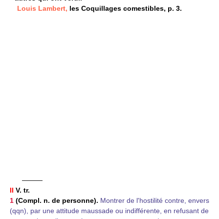
Louis Lambert,
les Coquillages comestibles, p. 3.
———
II
V. tr.
1
(Compl. n. de personne).
Montrer de l'hostilité contre, envers
(qqn), par une attitude maussade ou indifférente, en refusant de