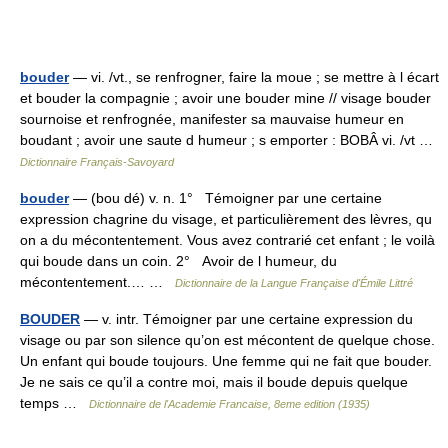
bouder
— vi. /vt., se renfrogner, faire la moue ; se mettre à l écart
et bouder la compagnie ; avoir une bouder mine // visage bouder
sournoise et renfrognée, manifester sa mauvaise humeur en
boudant ; avoir une saute d humeur ; s emporter : BOBÂ vi. /vt …
Dictionnaire Français-Savoyard
bouder
— (bou dé) v. n. 1° Témoigner par une certaine
expression chagrine du visage, et particulièrement des lèvres, qu
on a du mécontentement. Vous avez contrarié cet enfant ; le voilà
qui boude dans un coin. 2° Avoir de l humeur, du
mécontentement.… …
Dictionnaire de la Langue Française d'Émile Littré
BOUDER
— v. intr. Témoigner par une certaine expression du
visage ou par son silence qu’on est mécontent de quelque chose.
Un enfant qui boude toujours. Une femme qui ne fait que bouder.
Je ne sais ce qu’il a contre moi, mais il boude depuis quelque
temps …
Dictionnaire de l'Academie Francaise, 8eme edition (1935)