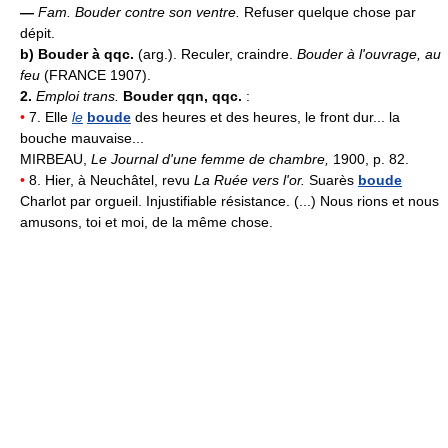
—
Fam.
Bouder contre son ventre.
Refuser quelque chose par
dépit.
b)
Bouder à qqc.
(arg.). Reculer, craindre.
Bouder à l'ouvrage, au
feu
(FRANCE 1907).
2.
Emploi trans.
Bouder qqn, qqc.
:
•
7. Elle
le
boude
des heures et des heures, le front dur... la
bouche mauvaise...
MIRBEAU,
Le Journal d'une femme de chambre,
1900, p. 82.
•
8. Hier, à Neuchâtel, revu
La Ruée vers l'or.
Suarès
boude
Charlot par orgueil. Injustifiable résistance. (...) Nous rions et nous
amusons, toi et moi, de la même chose.