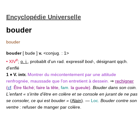
Encyclopédie Universelle
bouder
bouder
bouder
[ bude ]
v.
<conjug. : 1>
e
•
XIV
;
o. i.
, probablt d'un rad. expressif
bod-,
désignant qqch.
d'enflé
1
♦
V. intr.
Montrer du mécontentement par une attitude
renfrognée, maussade que l'on entretient à dessein.
⇒
rechigner
(
cf
. Être fâché; faire la tête,
fam.
la gueule).
Bouder dans son coin.
L'enfant « s'irrite d'être en colère et se console en jurant de ne pas
se consoler, ce qui est bouder »
(
Alain
)
.
—
Loc.
Bouder contre son
ventre :
refuser de manger par colère.