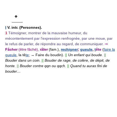
❖
———
I
V. intr.
(Personnes).
1
Témoigner, montrer de la mauvaise humeur, du
mécontentement par l'expression renfrognée, par une moue, par
le refus de parler, de répondre au regard, de communiquer.
⇒
Fâcher
(être fâché),
râler
(fam.),
rechigner
;
gueule
,
t
ête
(
faire la
gueule
, la tê
te
; → Faire du boudin).
||
Un enfant qui boude.
||
Bouder dans un coin.
||
Bouder de rage, de colère, de dépit, de
honte.
||
Bouder contre qqn ou qqch.
||
Quand tu auras fini de
bouder…